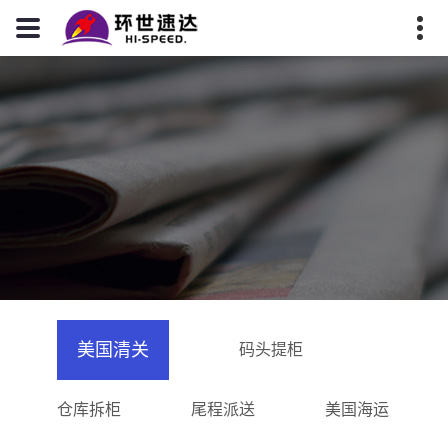
美国清关
码头提柜
仓库拆柜
尾程派送
美国海运