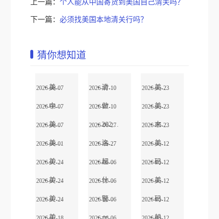
上一篇：
个人能从中国寄货到美国自己清关吗？
下一篇：
必须找美国本地清关行吗？
猜你想知道
美国海运有哪些方式？整柜FCL和拼...
清提拆派，环世速达把美线到港后的...
美国大件配送时，货物需要吊车装卸...
2026-08-07
2026-07-10
2026-05-23
中国到美国海运需要多久？整柜、拼...
做了这么多年美国头程，环世速达把...
美国卡派是否提供白手套服务（搬运...
2026-08-07
2026-07-10
2026-05-23
美国海运怎么收费？海运费、附加费...
2026年新一轮301关税生效前赶货...
末端派送货物被扣海关查验，尾程卡...
2026-08-07
2026-06-27
2026-05-23
美国清关总被扣？2026跨境卖家避坑...
洛杉矶/长滩港预约系统升级：三季...
美国港口提柜效率排名：哪个码头最...
2026-08-01
2026-06-27
2026-05-12
美国整柜运输到仓后如何降低拆柜...
超大件家具怎么送？美国尾程派送中...
码头提柜当天能提到吗？取决于这三...
2026-07-24
2026-06-06
2026-05-12
美国拆柜、分拣、打托、入库一体...
什么是ISF申报？晚报一天罚款一万...
美国码头提柜延迟原因：船公司、码...
2026-07-24
2026-06-06
2026-05-12
美国海运到海外仓怎么操作？跨境卖...
警惕滞港费！码头提柜延误的常见原...
码头提柜 vs 直接送货到仓，哪种更...
2026-07-24
2026-06-06
2026-05-12
美国海外仓拆柜是什么意思？跨境卖...
一文读懂美国清关流程：BOND、POA...
船到港后多久能提柜？美国码头提柜...
2026-07-18
2026-06-06
2026-05-12