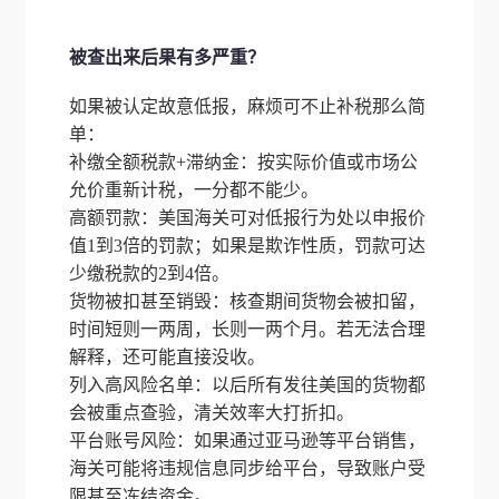
被查出来后果有多严重？
如果被认定故意低报，麻烦可不止补税那么简
单：
补缴全额税款+滞纳金：按实际价值或市场公
允价重新计税，一分都不能少。
高额罚款：美国海关可对低报行为处以申报价
值1到3倍的罚款；如果是欺诈性质，罚款可达
少缴税款的2到4倍。
货物被扣甚至销毁：核查期间货物会被扣留，
时间短则一两周，长则一两个月。若无法合理
解释，还可能直接没收。
列入高风险名单：以后所有发往美国的货物都
会被重点查验，清关效率大打折扣。
平台账号风险：如果通过亚马逊等平台销售，
海关可能将违规信息同步给平台，导致账户受
限甚至冻结资金。